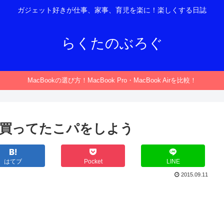
ガジェット好きが仕事、家事、育児を楽に！楽しくする日誌
らくたのぶろぐ
MacBookの選び方！MacBook Pro・MacBook Airを比較！
買ってたこパをしよう
はてブ
Pocket
LINE
2015.09.11