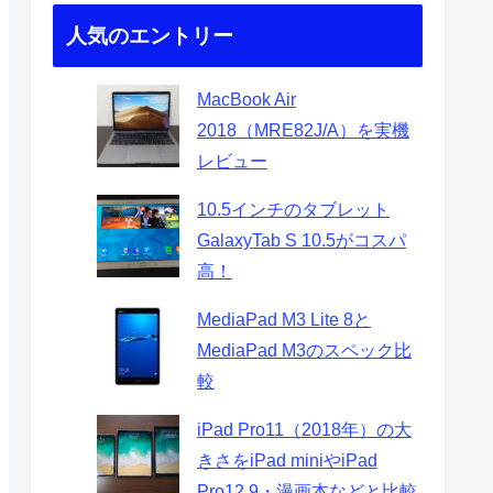
人気のエントリー
MacBook Air
2018（MRE82J/A）を実機
レビュー
10.5インチのタブレット
GalaxyTab S 10.5がコスパ
高！
MediaPad M3 Lite 8と
MediaPad M3のスペック比
較
iPad Pro11（2018年）の大
きさをiPad miniやiPad
Pro12.9・漫画本などと比較