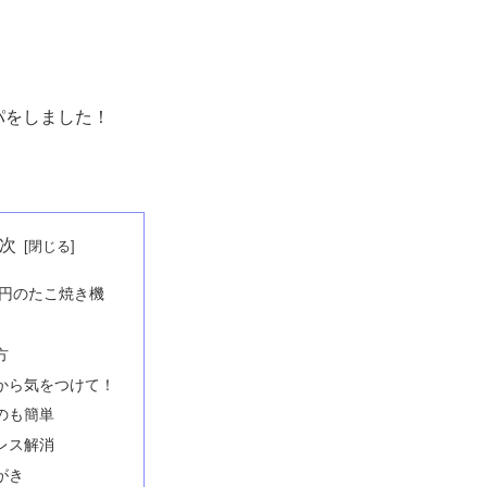
パをしました！
次
00円のたこ焼き機
方
から気をつけて！
のも簡単
レス解消
がき