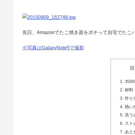
先日、Amazonでたこ焼き器をポチって自宅でたこ
※写真はGalaxyNote5で撮影
目
35
材料
作り
熱い
洗う
スト
あと