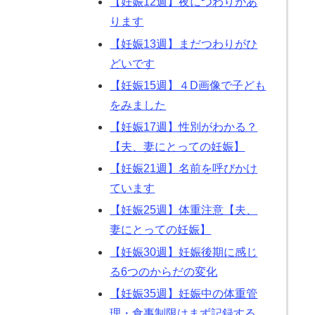
【妊娠12週】夜につわりがあ
ります
【妊娠13週】まだつわりがひ
どいです
【妊娠15週】４D画像で子ども
をみました
【妊娠17週】性別がわかる？
【夫、妻にとっての妊娠】
【妊娠21週】名前を呼びかけ
ています
【妊娠25週】体重注意【夫、
妻にとっての妊娠】
【妊娠30週】妊娠後期に感じ
る6つのからだの変化
【妊娠35週】妊娠中の体重管
理・食事制限はまず記録する