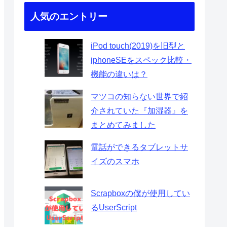
人気のエントリー
iPod touch(2019)を旧型と
iphoneSEをスペック比較・
機能の違いは？
マツコの知らない世界で紹
介されていた『加湿器』を
まとめてみました
電話ができるタブレットサ
イズのスマホ
Scrapboxの僕が使用してい
るUserScript