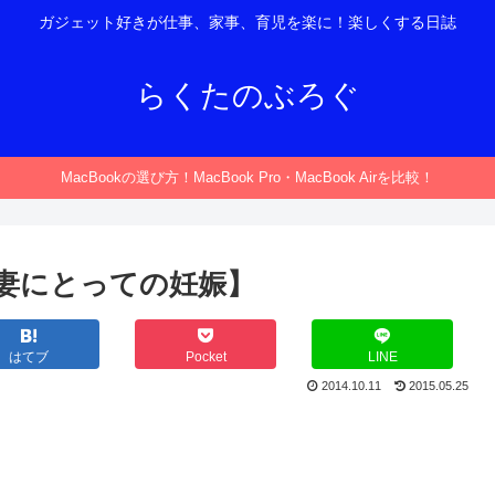
ガジェット好きが仕事、家事、育児を楽に！楽しくする日誌
らくたのぶろぐ
MacBookの選び方！MacBook Pro・MacBook Airを比較！
、妻にとっての妊娠】
はてブ
Pocket
LINE
2014.10.11
2015.05.25