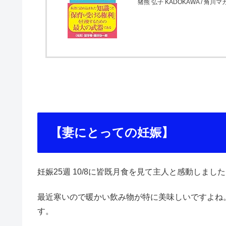
猪熊 弘子 KADOKAWA / 角川マガ
【妻にとっての妊娠】
妊娠25週 10/8に皆既月食を見て主人と感動しま
最近寒いので暖かい飲み物が特に美味しいですよね
す。