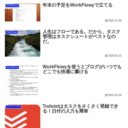
年末の予定をWorkFlowyで立てる
WorkFlowy
2016.12.29
人生はフローである。だから、タスク
TaskChute
管理はタスクシュートがベストなの
だ。
2016.04.15
WorkFlowyを使うとブログがいつでも
WorkFlowy
どこでも快適に書ける
2015.05.24
Todoistはタスクをさくさく登録でき
ライフハック
る！日付の入力も簡単