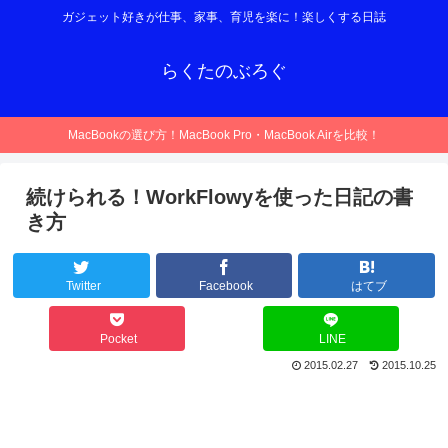
ガジェット好きが仕事、家事、育児を楽に！楽しくする日誌
らくたのぶろぐ
MacBookの選び方！MacBook Pro・MacBook Airを比較！
続けられる！WorkFlowyを使った日記の書
き方
Twitter
Facebook
はてブ
Pocket
LINE
2015.02.27
2015.10.25