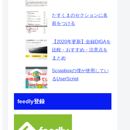
たすくまのセクションに名
前をつける
【2020年更新】全録DIGAを
比較・おすすめ・注意点を
まとめ
Scrapboxの僕が使用してい
るUserScript
feedly登録