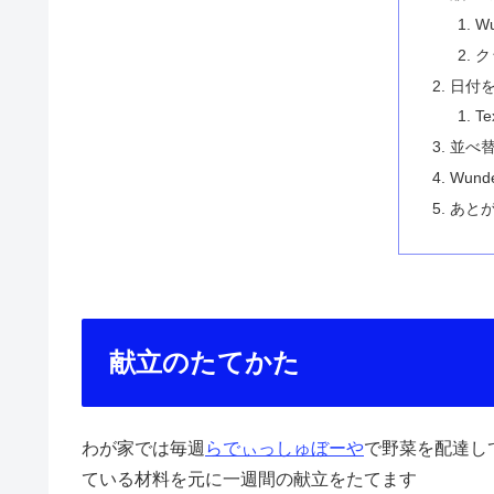
W
ク
日付
Te
並べ
Wund
あと
献立のたてかた
わが家では毎週
らでぃっしゅぼーや
で野菜を配達し
ている材料を元に一週間の献立をたてます