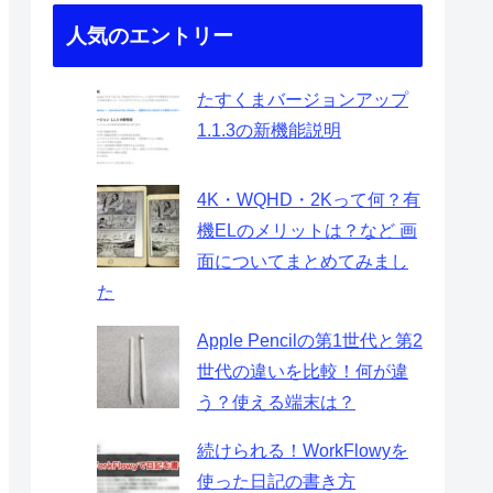
人気のエントリー
たすくまバージョンアップ
1.1.3の新機能説明
4K・WQHD・2Kって何？有
機ELのメリットは？など 画
面についてまとめてみまし
た
Apple Pencilの第1世代と第2
世代の違いを比較！何が違
う？使える端末は？
続けられる！WorkFlowyを
使った日記の書き方