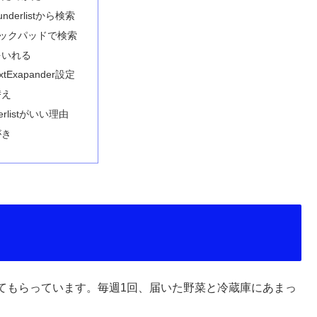
underlistから検索
ックパッドで検索
をいれる
xtExapander設定
替え
erlistがいい理由
がき
てもらっています。毎週1回、届いた野菜と冷蔵庫にあまっ