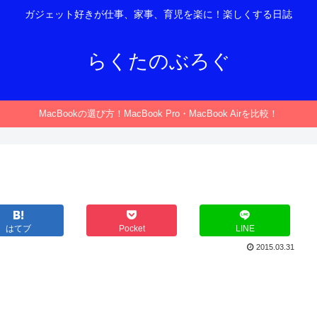
ガジェット好きが仕事、家事、育児を楽に！楽しくする日誌
らくたのぶろぐ
MacBookの選び方！MacBook Pro・MacBook Airを比較！
はてブ
Pocket
LINE
2015.03.31