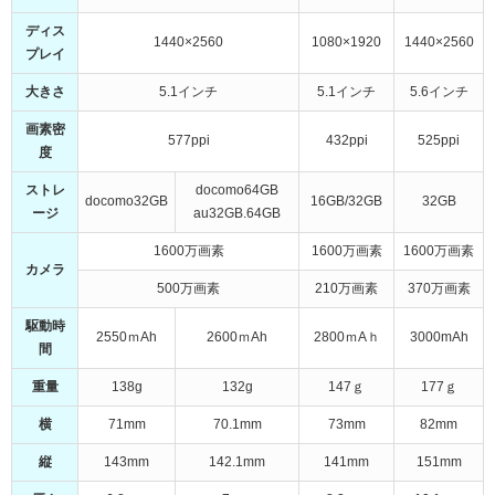
ディス
1440×2560
1080×1920
1440×2560
プレイ
大きさ
5.1インチ
5.1インチ
5.6インチ
画素密
577ppi
432ppi
525ppi
度
ストレ
docomo64GB
docomo32GB
16GB/32GB
32GB
ージ
au32GB.64GB
1600万画素
1600万画素
1600万画素
カメラ
500万画素
210万画素
370万画素
駆動時
2550ｍAh
2600ｍAh
2800ｍAｈ
3000mAh
間
重量
138g
132g
147ｇ
177ｇ
横
71mm
70.1mm
73mm
82mm
縦
143mm
142.1mm
141mm
151mm