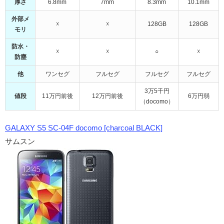
厚さ
6.8mm
7mm
8.3mm
10.1mm
外部メ
☓
☓
128GB
128GB
モリ
防水・
☓
☓
○
☓
防塵
他
ワンセグ
フルセグ
フルセグ
フルセグ
3万5千円
値段
11万円前後
12万円前後
6万円弱
（docomo）
GALAXY S5 SC-04F docomo [charcoal BLACK]
サムスン