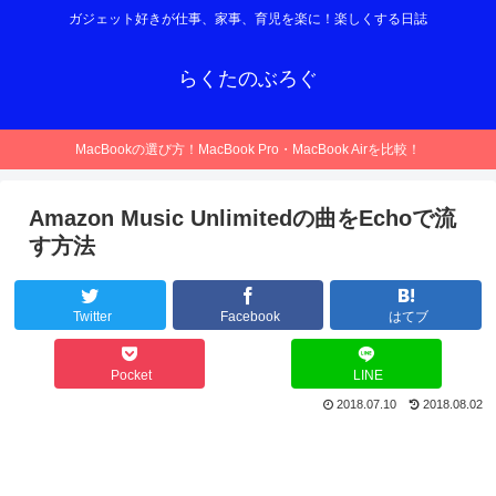
ガジェット好きが仕事、家事、育児を楽に！楽しくする日誌
らくたのぶろぐ
MacBookの選び方！MacBook Pro・MacBook Airを比較！
Amazon Music Unlimitedの曲をEchoで流
す方法
Twitter
Facebook
はてブ
Pocket
LINE
2018.07.10
2018.08.02