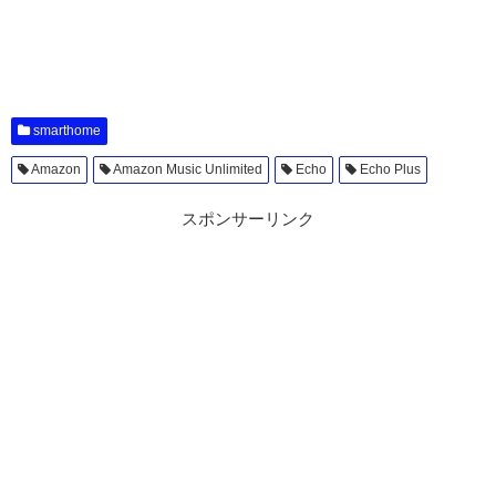
smarthome
Amazon
Amazon Music Unlimited
Echo
Echo Plus
スポンサーリンク