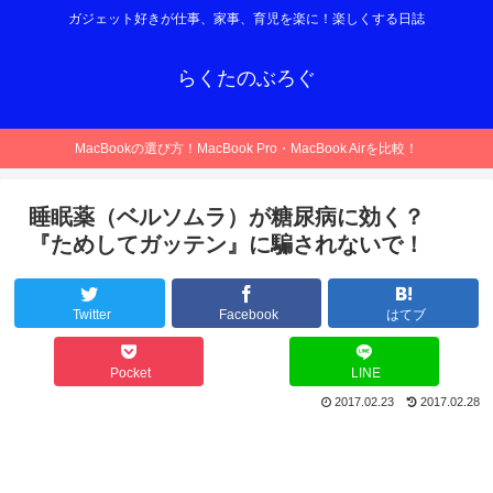
ガジェット好きが仕事、家事、育児を楽に！楽しくする日誌
らくたのぶろぐ
MacBookの選び方！MacBook Pro・MacBook Airを比較！
睡眠薬（ベルソムラ）が糖尿病に効く？
『ためしてガッテン』に騙されないで！
Twitter
Facebook
はてブ
Pocket
LINE
2017.02.23
2017.02.28