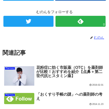
むのんをフォローする
0
むのん
関連記事
花粉症に効く市販薬（OTC）を薬剤師
Pharmacy
が比較！おすすめを紹介【点鼻＋第二
世代抗ヒスタミン薬】
2019.02.01
「おくすり手帳の謎」への薬剤師の考
Pharmacy
え
2014.11.23