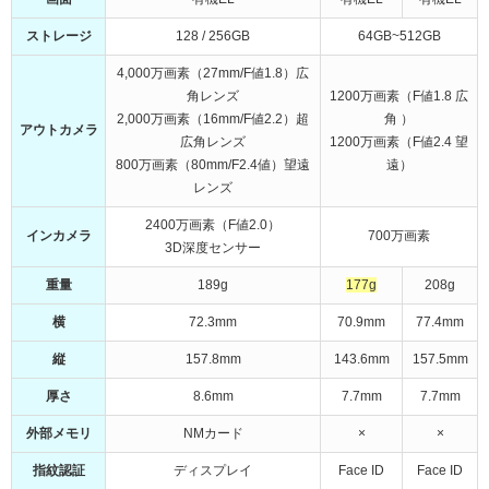
ストレージ
128 / 256GB
64GB~512GB
4,000万画素（27mm/F値1.8）広
角レンズ
1200万画素（F値1.8 広
2,000万画素（16mm/F値2.2）超
角 ）
アウトカメラ
広角レンズ
1200万画素（F値2.4 望
800万画素（80mm/F2.4値）望遠
遠）
レンズ
2400万画素（F値2.0）
インカメラ
700万画素
3D深度センサー
重量
189g
177g
208g
横
72.3mm
70.9mm
77.4mm
縦
157.8mm
143.6mm
157.5mm
厚さ
8.6mm
7.7mm
7.7mm
外部メモリ
NMカード
×
×
指紋認証
ディスプレイ
Face ID
Face ID