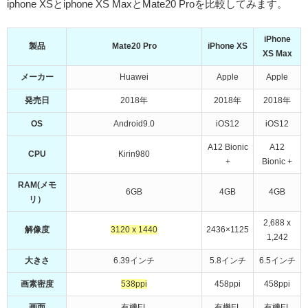
iphone XSとiphone XS MaxとMate20 Proを比較してみます。
iPhone
製品
Mate20 Pro
iPhone XS
XS Max
メーカー
Huawei
Apple
Apple
発売日
2018年
2018年
2018年
OS
Android9.0
iOS12
iOS12
A12 Bionic
A12
CPU
Kirin980
+
Bionic +
RAM(メモ
6GB
4GB
4GB
リ）
2,688 x
解像度
3120 x 1440
2436×1125
1,242
大きさ
6.39インチ
5.8インチ
6.5インチ
画素密度
538ppi
458ppi
458ppi
画面
有機EL
有機EL
有機EL