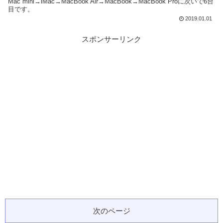
Mac mini→iMac→MacBook Air→MacBook→MacBook Proに次いで6台
目です。
2019.01.01
スポンサーリンク
次のページ