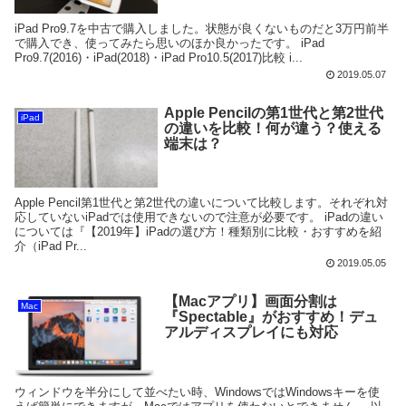
iPad Pro9.7を中古で購入しました。状態が良くないものだと3万円前半
で購入でき、使ってみたら思いのほか良かったです。 iPad
Pro9.7(2016)・iPad(2018)・iPad Pro10.5(2017)比較 i...
2019.05.07
Apple Pencilの第1世代と第2世代
iPad
の違いを比較！何が違う？使える
端末は？
Apple Pencil第1世代と第2世代の違いについて比較します。それぞれ対
応していないiPadでは使用できないので注意が必要です。 iPadの違い
については『【2019年】iPadの選び方！種類別に比較・おすすめを紹
介（iPad Pr...
2019.05.05
【Macアプリ】画面分割は
Mac
『Spectable』がおすすめ！デュ
アルディスプレイにも対応
ウィンドウを半分にして並べたい時、WindowsではWindowsキーを使