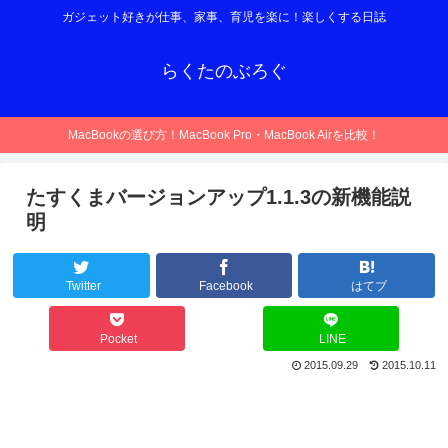
ガジェット好きが仕事、家事、育児を楽に！楽しくする日誌
らくたのぶろぐ
MacBookの選び方！MacBook Pro・MacBook Airを比較！
たすくまバージョンアップ1.1.3の新機能説
明
Twitter
Facebook
はてブ
Pocket
LINE
2015.09.29
2015.10.11