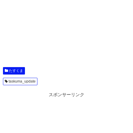
たすくま
taskuma_update
スポンサーリンク