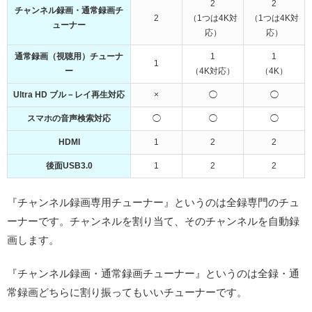
2
2
チャンネル録画・通常録画チ
2
（1つは4K対
（1つは4K対
ューナー
応）
応）
通常録画（視聴用）チューナ
1
1
1
ー
（4K対応）
（4K）
Ultra HD ブル－レイ再生対応
×
◯
◯
スマホの音声検索対応
◯
◯
◯
HDMI
1
2
2
後面USB3.0
1
2
2
『チャンネル録画専用チューナー』というのは全録専門のチュ
ーナーです。チャンネルを割り当て、そのチャンネルを自動録
画します。
『チャンネル録画・通常録画チューナー』というのは全録・通
常録画どちらに割り振ってもいいチューナーです。