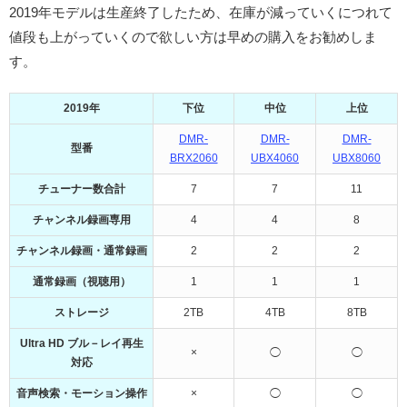
2019年モデルは生産終了したため、在庫が減っていくにつれて
値段も上がっていくので欲しい方は早めの購入をお勧めしま
す。
2019年
下位
中位
上位
DMR-
DMR-
DMR-
型番
BRX2060
UBX4060
UBX8060
チューナー数合計
7
7
11
チャンネル録画専用
4
4
8
チャンネル録画・通常録画
2
2
2
通常録画（視聴用）
1
1
1
ストレージ
2TB
4TB
8TB
Ultra HD ブル－レイ再生
×
◯
◯
対応
音声検索・モーション操作
×
◯
◯