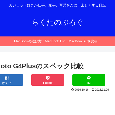
ガジェット好きが仕事、家事、育児を楽に！楽しくする日誌
らくたのぶろぐ
MacBookの選び方！MacBook Pro・MacBook Airを比較！
・Moto G4Plusのスペック比較
はてブ
Pocket
LINE
2016.10.16
2016.11.06