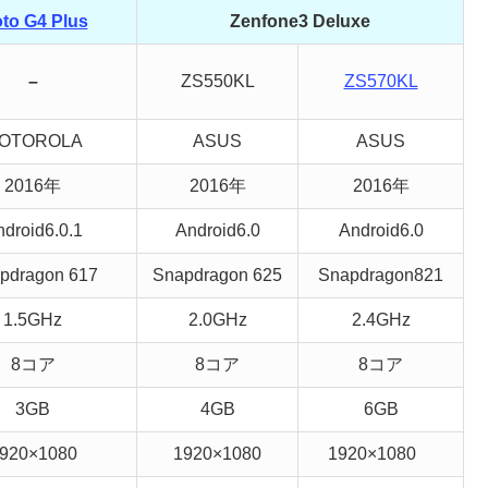
to G4 Plus
Zenfone3 Deluxe
–
ZS550KL
ZS570KL
OTOROLA
ASUS
ASUS
2016年
2016年
2016年
droid6.0.1
Android6.0
Android6.0
pdragon 617
Snapdragon 625
Snapdragon821
1.5GHz
2.0GHz
2.4GHz
8コア
8コア
8コア
3GB
4GB
6GB
920×1080
1920×1080
1920×1080