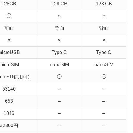
128GB
128 GB
128 GB
◯
○
○
前面
背面
背面
×
×
×
microUSB
Type C
Type C
microSIM
nanoSIM
nanoSIM
croSD併用可）
◯
◯
53140
–
–
653
–
–
1846
–
–
32800円
–
–