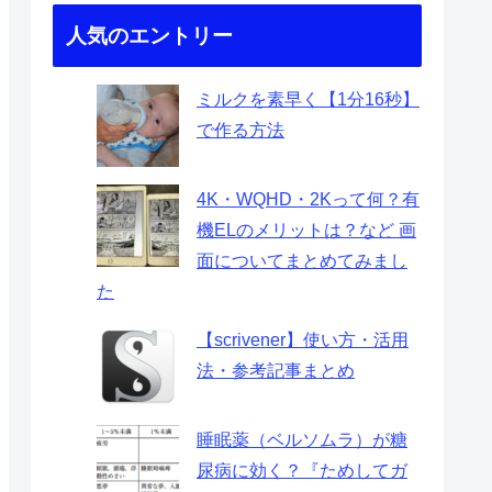
人気のエントリー
ミルクを素早く【1分16秒】
で作る方法
4K・WQHD・2Kって何？有
機ELのメリットは？など 画
面についてまとめてみまし
た
【scrivener】使い方・活用
法・参考記事まとめ
睡眠薬（ベルソムラ）が糖
尿病に効く？『ためしてガ