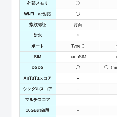
外部メモリ
◯
Wi-Fi ac対応
◯
指紋認証
背面
防水
×
ポート
Type C
SIM
nanoSIM
DSDS
◯
◯（mi
AnTuTuスコア
–
シングルスコア
–
マルチスコア
–
16GBの値段
–