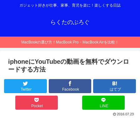
ガジェット好きが仕事、家事、育児を楽に！楽しくする日誌
らくたのぶろぐ
MacBookの選び方！MacBook Pro・MacBook Airを比較！
iphoneにYouTubeの動画を無料でダウンロ
ードする方法
Twitter
Facebook
はてブ
Pocket
LINE
2016.07.23