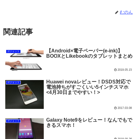
むのん
関連記事
【Android×電子ペーパー(e-ink)】
ガジェット
BOOXとLikebookのタブレットまとめ
2019.05.15
Huawei novaレビュー！DSDS対応で
ガジェット
電池持ちがすごくいい5インチスマホ
<4月30日までやすい！>
2017.03.08
Galaxy Note9をレビュー！なんでもで
ガジェット
きるスマホ！
2018.09.26