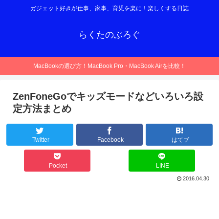
ガジェット好きが仕事、家事、育児を楽に！楽しくする日誌
らくたのぶろぐ
MacBookの選び方！MacBook Pro・MacBook Airを比較！
ZenFoneGoでキッズモードなどいろいろ設
定方法まとめ
Twitter
Facebook
はてブ
Pocket
LINE
2016.04.30