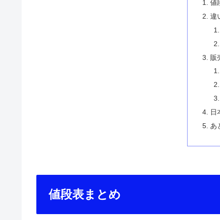
値
違
販
日
あ
値段表まとめ