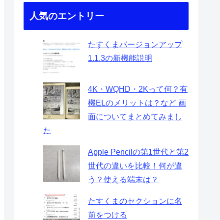
人気のエントリー
たすくまバージョンアップ
1.1.3の新機能説明
4K・WQHD・2Kって何？有
機ELのメリットは？など 画
面についてまとめてみまし
た
Apple Pencilの第1世代と第2
世代の違いを比較！何が違
う？使える端末は？
たすくまのセクションに名
前をつける