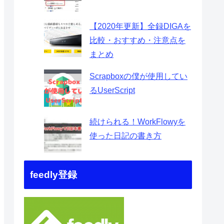
【2020年更新】全録DIGAを
比較・おすすめ・注意点を
まとめ
Scrapboxの僕が使用してい
るUserScript
続けられる！WorkFlowyを
使った日記の書き方
feedly登録