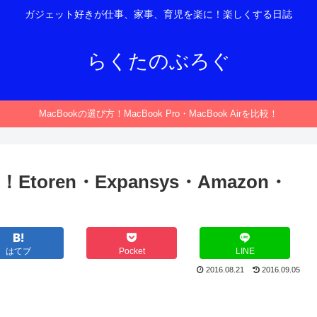
ガジェット好きが仕事、家事、育児を楽に！楽しくする日誌
らくたのぶろぐ
MacBookの選び方！MacBook Pro・MacBook Airを比較！
Etoren・Expansys・Amazon・
はてブ
Pocket
LINE
2016.08.21
2016.09.05