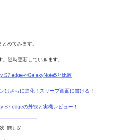
をまとめてみます。
ます。随時更新していきます。
y S7 edgeやGalaxyNote5と比較
5でSペンはさらに進化！スリープ画面に書ける！
axy S7 edgeの外観と実機レビュー！
次