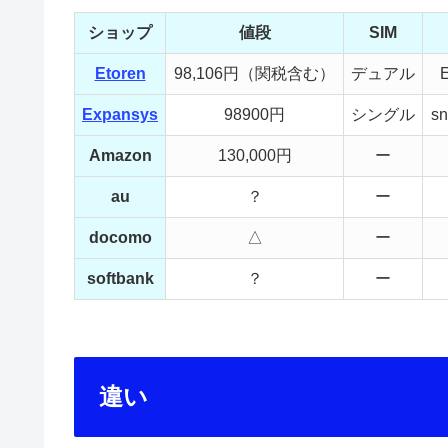
ショップ
値段
SIM
Etoren
98,106円（関税含む）
デュアル
Expansys
98900円
シングル
sn
Amazon
130,000円
ー
au
？
ー
docomo
△
ー
softbank
？
ー
違い