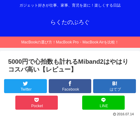
ガジェット好きが仕事、家事、育児を楽に！楽しくする日誌
らくたのぶろぐ
MacBookの選び方！MacBook Pro・MacBook Airを比較！
5000円で心拍数も計れるMiband2はやはり
コスパ高い【レビュー】
Twitter
Facebook
はてブ
Pocket
LINE
2016.07.14