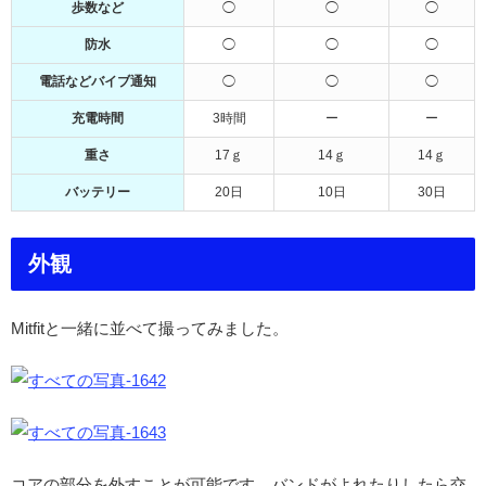
歩数など
◯
◯
◯
防水
◯
◯
◯
電話などバイブ通知
◯
◯
◯
充電時間
3時間
ー
ー
重さ
17ｇ
14ｇ
14ｇ
バッテリー
20日
10日
30日
外観
Mitfitと一緒に並べて撮ってみました。
コアの部分を外すことが可能です。バンドがよれたりしたら交