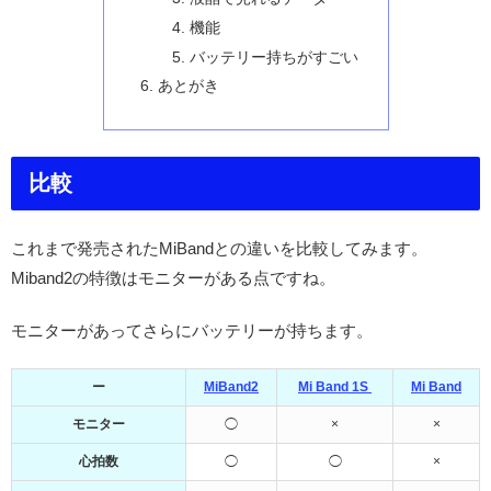
機能
バッテリー持ちがすごい
あとがき
比較
これまで発売されたMiBandとの違いを比較してみます。
Miband2の特徴はモニターがある点ですね。
モニターがあってさらにバッテリーが持ちます。
ー
MiBand2
Mi Band 1S
Mi Band
モニター
◯
×
×
心拍数
◯
◯
×