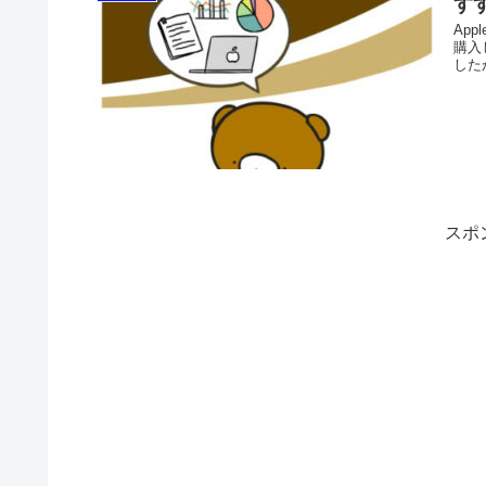
す
Appl
購入
した
スポ