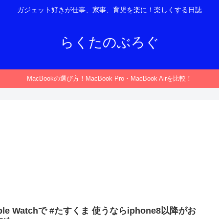
ガジェット好きが仕事、家事、育児を楽に！楽しくする日誌
らくたのぶろぐ
MacBookの選び方！MacBook Pro・MacBook Airを比較！
ple Watchで #たすくま 使うならiphone8以降がお