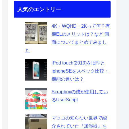
人気のエントリー
4K・WQHD・2Kって何？有
機ELのメリットは？など 画
面についてまとめてみまし
た
iPod touch(2019)を旧型と
iphoneSEをスペック比較・
機能の違いは？
Scrapboxの僕が使用してい
るUserScript
マツコの知らない世界で紹
介されていた『加湿器』を