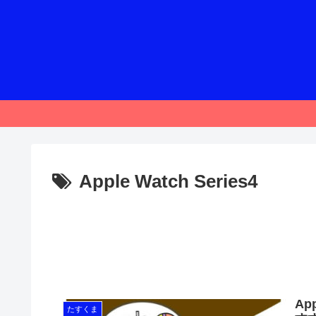
Apple Watch Series4
Ap
たすくま