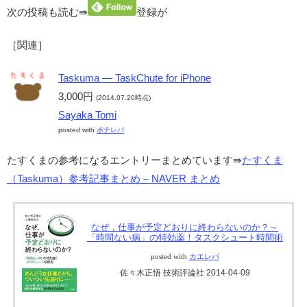
次の投稿も読む⇛
登録が
［関連］
Taskuma — TaskChute for iPhone
3,000円
(2014.07.20時点)
Sayaka Tomi
posted with
ポチレバ
たすくまの参考になるエントリーまとめています⇛
たすくま
（Taskuma）参考記事まとめ – NAVER まとめ
なぜ，仕事が予定どおりに終わらないのか？～
「時間ない病」の特効薬！タスクシュート時間術
posted with
カエレバ
佐々木正悟 技術評論社 2014-04-09